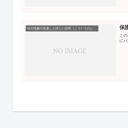
保
Ｍの性癖の見直しと詳しい説明（こういうのに興奮する）
この
にパ