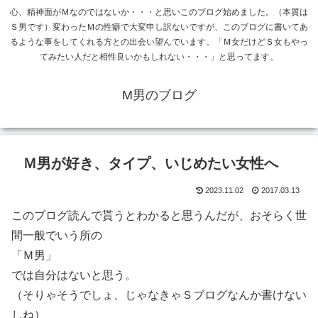
心、精神面がＭなのではないか・・・と思いこのブログ始めました。（本質は
Ｓ男です）変わったＭの性癖で大変申し訳ないですが、このブログに書いてあ
るような事をしてくれる方との出会い望んでいます。「Ｍ女だけどＳ女もやっ
てみたい人だと相性良いかもしれない・・・」と思ってます。
M男のブログ
Ｍ男が好き、タイプ、いじめたい女性へ
2023.11.02
2017.03.13
このブログ読んで貰うとわかると思うんだが、おそらく世
間一般でいう所の
「Ｍ男」
では自分はないと思う。
（そりゃそうでしょ、じゃなきゃＳブログなんか書けない
しね）