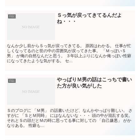
Ｓっ気が戻ってきてるんだよ
日記
ね・・・
なんか少し前からＳっ気が戻ってきてる。 原因はわかる。 仕事が忙
しくなってるのと世の中の雰囲気が戻ってきた事。 「ＭっぽいＳ
男」 が俺の自然なんだと思う。 ３年以上ぶりになんか俺っぽい性癖
になってきたような気がする。 セ...
やっぱりＭ男の話はこっちで書い
日記
た方が良い気がした
Ｓのブログに 「Ｍ男」 の話書いたけど、なんかやっぱり難しい。 さ
すがに 「ＳとＭ同時」 にはなんないな・・・ 頭の中が混乱する笑。
それとＳの頭だとＭの時に思ってる事に対しての 「自己嫌悪」 がか
なりある。 性癖も...