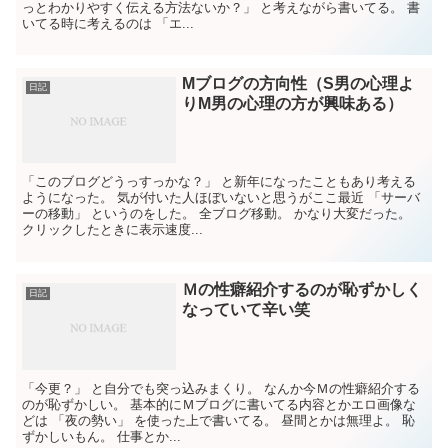
っとわかりやすく伝える方法ないか？」 と考えながら書いてる。 書
いてる時に考えるのは 「エ...
Mブログの方向性（S男の心理よ
日記
りM男の心理の方が興味ある）
「このブログどうっすっかな？」 と新年になったこともあり考える
ようになった。 気が付いた人ほぼいないと思うがここ最近 「サーバ
ーの移動」 というのをした。 全ブログ移動。 かなり大変だった。
クリックしたときに表示速度...
Ｍの性癖紹介するのが恥ずかしく
日記
なっていて辛い笑
「今更？」 と自分でも突っ込みまくり。 なんか今Ｍの性癖紹介する
のが恥ずかしい。 基本的にＭブログに書いてる内容とかエロ画像な
どは 「夜の勢い」 を使った上で書いてる。 昼間とかは無理よ。 恥
ずかしいもん。 仕事とか...