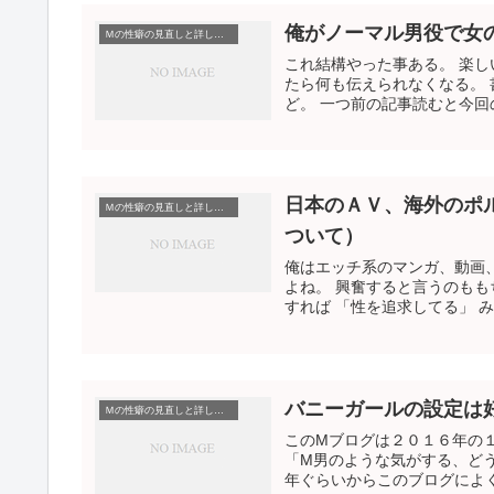
俺がノーマル男役で女
Ｍの性癖の見直しと詳しい説明（こういうのに興奮する）
これ結構やった事ある。 楽し
たら何も伝えられなくなる。 
ど。 一つ前の記事読むと今回の
日本のＡＶ、海外のポ
Ｍの性癖の見直しと詳しい説明（こういうのに興奮する）
ついて）
俺はエッチ系のマンガ、動画、
よね。 興奮すると言うのもも
すれば 「性を追求してる」 みた
バニーガールの設定は
Ｍの性癖の見直しと詳しい説明（こういうのに興奮する）
このMブログは２０１６年の
「M男のような気がする、どう
年ぐらいからこのブログによく書