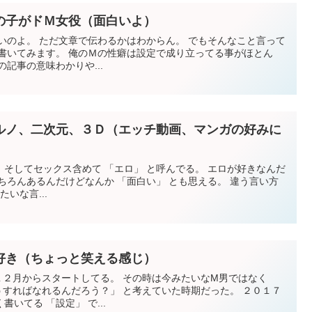
の子がドＭ女役（面白いよ）
いのよ。 ただ文章で伝わるかはわからん。 でもそんなこと言って
書いてみます。 俺のＭの性癖は設定で成り立ってる事がほとん
記事の意味わかりや...
ルノ、二次元、３Ｄ（エッチ動画、マンガの好みに
そしてセックス含めて 「エロ」 と呼んでる。 エロが好きなんだ
ちろんあるんだけどなんか 「面白い」 とも思える。 違う言い方
いな言...
好き（ちょっと笑える感じ）
１２月からスタートしてる。 その時は今みたいなM男ではなく
すればなれるんだろう？」 と考えていた時期だった。 ２０１７
いてる 「設定」 で...