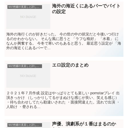
海外の海近くにあるバーでバイト
Ｍの性癖の見直しと詳しい説明（こういうのに興奮する）
の設定
海外の海行くのが好きだった。 今の世の中の状況だと今後いつ行け
るのかわからない。 そんな風に思うと 「ラフな格好」 「水着」 に
なんか興奮する。 今冬で寒いのもあると思う。 最近思う設定が 「海
外の海近くにあるバーで...
エロ設定のまとめ
Ｍの性癖の見直しと詳しい説明（こういうのに興奮する）
２０２１年７月作成 設定はやっぱりとても楽しい pornstarプレイ 出
演きっかけ （しっかりしてるがまぬけな感じが良い、笑える感じ）
・待ち合わせしてたら勘違いされた ・面接間違えた。流れで出演 ・
人助け ・脅される...
声優、演劇系が１番はまるのか
Ｍの性癖の見直しと詳しい説明（こういうのに興奮する）