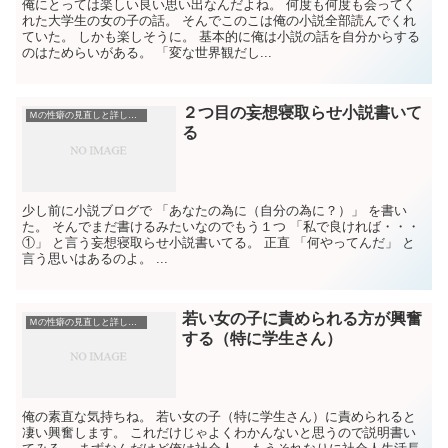
俺にとっては楽しい良い思い出なんだよね。 何度も何度も会ってく
れた大学生の女の子の話。 そんでこのこは俺の小説全部読んでくれ
ていた。 しかも楽しそうに。 基本的に俺は小説の話を自分からする
のはためらいがある。 「変な世界観だし...
２つ目の妄想寝取らせ小説書いて
Ｍの性癖の見直しと詳しい説明（こういうのに興奮する）
る
少し前に小説ブログで 「あなたの為に（自分の為に？）」 を書い
た。 そんでまだ書けるみたいなのでもう１つ 「私で良ければ・・・
①」 と言う妄想寝取らせ小説書いてる。 正直 「何やってんだ」 と
言う思いはあるのよ。 ...
若い女の子に責められる方が興奮
Ｍの性癖の見直しと詳しい説明（こういうのに興奮する）
する（特に学生さん）
俺の素直な気持ちね。 若い女の子（特に学生さん）に責められると
凄い興奮します。 これだけじゃよくわかんないと思うので説明書い