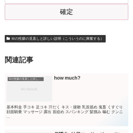
Ｍの性癖の見直しと詳しい説明（こういうのに興奮する）
関連記事
how much?
Ｍの性癖の見直しと詳しい説明（こういうのに興奮する）
基本料金 手コキ 足コキ 汗だく キス・接吻 乳首舐め 鬼畜 くすぐり
顔面騎乗 マッサージ 露出 首絞め スパンキング 髪掴み 噛む クンニ
...